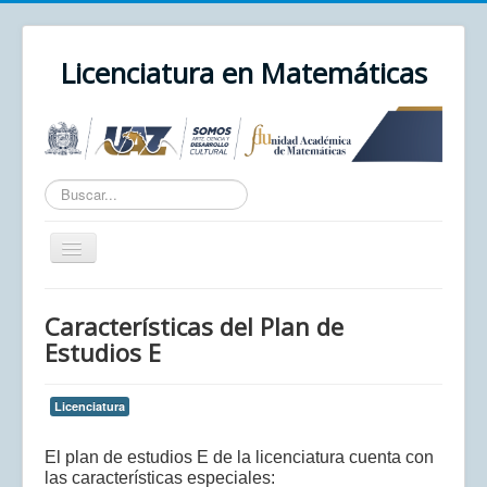
Licenciatura en Matemáticas
Texto
a
buscar...
Cambiar
navegación
Inicio
Características del Plan de
Unidad Académica
Estudios E
UAZ
Licenciatura
Cursos
Correo
El plan de estudios E de la licenciatura cuenta con
las características especiales: