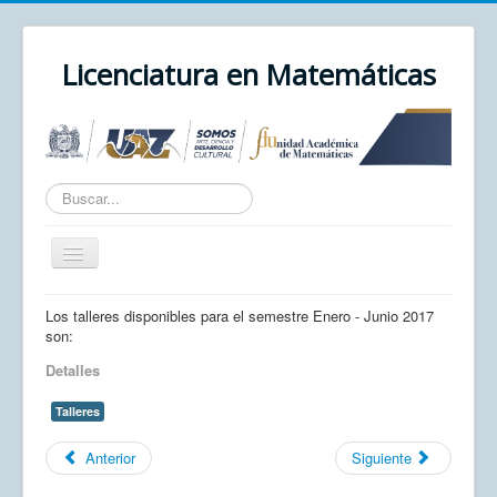
Licenciatura en Matemáticas
Texto
a
buscar...
Cambiar
navegación
Inicio
Los talleres disponibles para el semestre Enero - Junio 2017
son:
Unidad Académica
Detalles
UAZ
Talleres
Cursos
Anterior
Siguiente
Correo