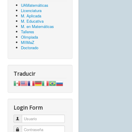
UAMatemáticas
Licenciatura
M. Aplicada
M. Educativa
M. en Matemáticas
Talleres
Olimpiada
MIIMaZ
Doctorado
Traducir
Login Form
Usuario
Contraseña