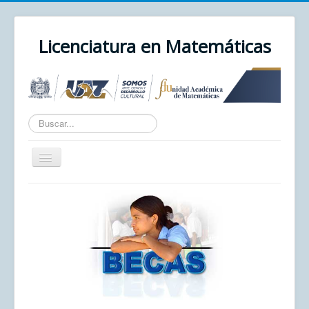
Licenciatura en Matemáticas
Texto
a
buscar...
Cambiar
navegación
Inicio
Unidad Académica
UAZ
Cursos
Correo