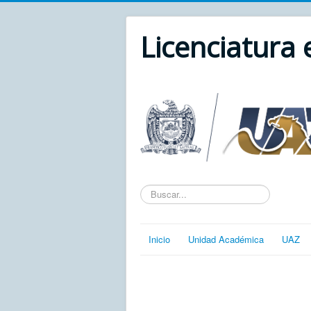
Licenciatura
Texto
a
buscar...
Inicio
Unidad Académica
UAZ