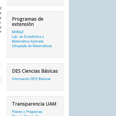
2
s
y
Programas de
,
extensión
 y
er
MIIMaZ
Lab. de Estadística y
Matemática Aplicada
Olimpiada de Matemáticas
DES Ciencias Básicas
Información DES Básicas
Transparencia UAM
Planes y Programas