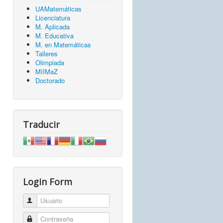
UAMatemáticas
Licenciatura
M. Aplicada
M. Educativa
M. en Matemáticas
Talleres
Olimpiada
MIIMaZ
Doctorado
Traducir
Login Form
Usuario
Contraseña