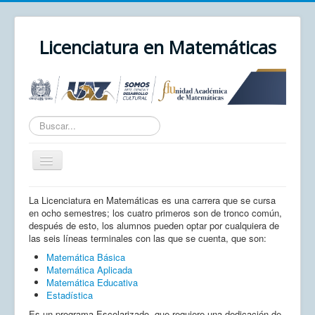
Licenciatura en Matemáticas
Texto
a
buscar...
Cambiar
navegación
Inicio
La Licenciatura en Matemáticas es una carrera que se cursa
en ocho semestres; los cuatro primeros son de tronco común,
Unidad Académica
después de esto, los alumnos pueden optar por cualquiera de
las seis líneas terminales con las que se cuenta, que son:
UAZ
Matemática Básica
Cursos
Matemática Aplicada
Matemática Educativa
Correo
Estadística
Es un programa Escolarizado, que requiere una dedicación de