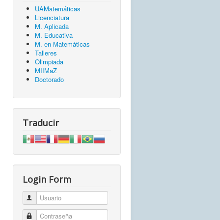
UAMatemáticas
Licenciatura
M. Aplicada
M. Educativa
M. en Matemáticas
Talleres
Olimpiada
MIIMaZ
Doctorado
Traducir
Login Form
Usuario
Contraseña