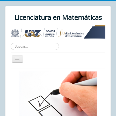
Licenciatura en Matemáticas
Texto
a
buscar...
Cambiar
navegación
Inicio
Unidad Académica
UAZ
Cursos
Correo