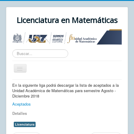
Licenciatura en Matemáticas
Texto
a
buscar...
Cambiar
navegación
Inicio
En la siguiente liga podrá descargar la lista de aceptados a la
Unidad Académica de Matemáticas para semestre Agosto -
Unidad Académica
Diciembre 2018
UAZ
Aceptados
Detalles
Cursos
Correo
Licenciatura