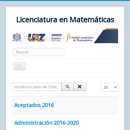
Licenciatura en Matemáticas
Texto
a
buscar...
Cambiar
navegación
Inicio
Introduzca parte del título
Cantidad a mostr
Unidad Académica
UAZ
Aceptados 2016
Cursos
Correo
Administración 2016-2020