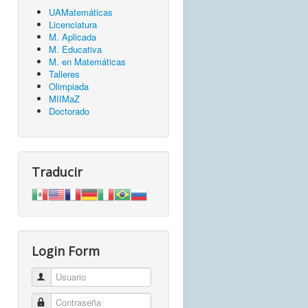
UAMatemáticas
Licenciatura
M. Aplicada
M. Educativa
M. en Matemáticas
Talleres
Olimpiada
MIIMaZ
Doctorado
Traducir
Login Form
Usuario
Contraseña