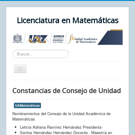
Licenciatura en Matemáticas
Texto
a
buscar...
Cambiar
navegación
Inicio
Constancias de Consejo de Unidad
Unidad Académica
UAZ
UAMatemáticas
Nombramientos del Consejo de la Unidad Académica de
Cursos
Matemáticas
Correo
Leticia Adriana Ramírez Hernández Presidenta
Santos Hernández Hernández Docente - Maestría en