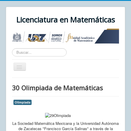
Licenciatura en Matemáticas
Texto
a
buscar...
Cambiar
navegación
Inicio
30 Olimpiada de Matemáticas
Unidad Académica
UAZ
Olimpiada
Cursos
Correo
La Sociedad Matemática Mexicana y la Universidad Autónoma
de Zacatecas "Francisco García Salinas" a través de la