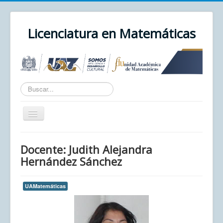
Licenciatura en Matemáticas
Texto
a
buscar...
Cambiar
navegación
Inicio
Docente: Judith Alejandra
Unidad Académica
Hernández Sánchez
UAZ
UAMatemáticas
Cursos
Correo