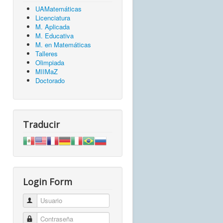
UAMatemáticas
Licenciatura
M. Aplicada
M. Educativa
M. en Matemáticas
Talleres
Olimpiada
MIIMaZ
Doctorado
Traducir
Login Form
Usuario
Contraseña