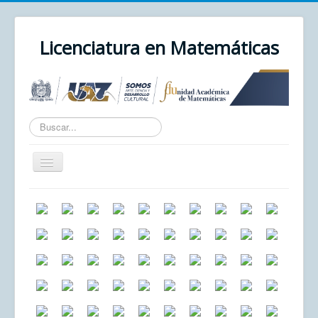
Licenciatura en Matemáticas
Texto
a
buscar...
Cambiar
navegación
Inicio
Unidad Académica
UAZ
Cursos
Correo