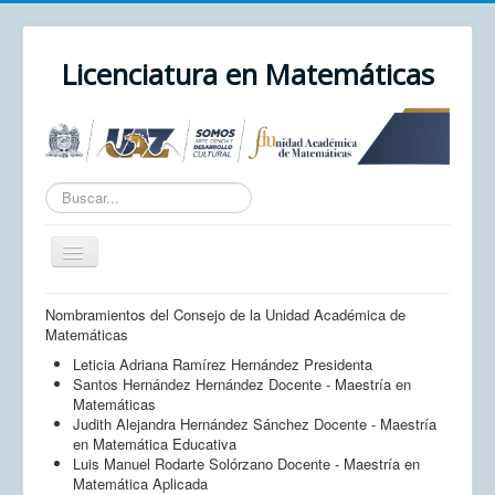
Licenciatura en Matemáticas
Texto
a
buscar...
Cambiar
navegación
Inicio
Nombramientos del Consejo de la Unidad Académica de
Matemáticas
Unidad Académica
Leticia Adriana Ramírez Hernández Presidenta
UAZ
Santos Hernández Hernández Docente - Maestría en
Matemáticas
Cursos
Judith Alejandra Hernández Sánchez Docente - Maestría
en Matemática Educativa
Correo
Luis Manuel Rodarte Solórzano Docente - Maestría en
Matemática Aplicada