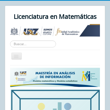
Licenciatura en Matemáticas
Texto
a
buscar...
Cambiar
navegación
Inicio
Unidad Académica
UAZ
Cursos
Correo