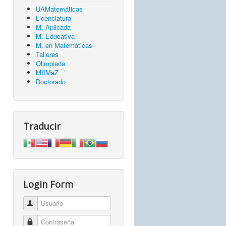
UAMatemáticas
Licenciatura
M. Aplicada
M. Educativa
M. en Matemáticas
Talleres
Olimpiada
MIIMaZ
Doctorado
Traducir
Login Form
Usuario
Contraseña