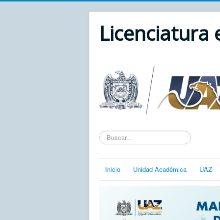
Licenciatura
Texto
a
buscar...
Inicio
Unidad Académica
UAZ