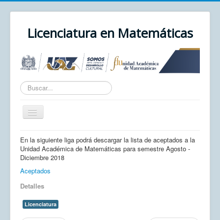
Licenciatura en Matemáticas
Texto
a
buscar...
Cambiar
navegación
Inicio
En la siguiente liga podrá descargar la lista de aceptados a la
Unidad Académica de Matemáticas para semestre Agosto -
Unidad Académica
Diciembre 2018
UAZ
Aceptados
Detalles
Cursos
Correo
Licenciatura