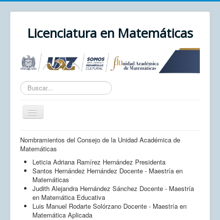
Licenciatura en Matemáticas
Texto
a
buscar...
Cambiar
navegación
Inicio
Nombramientos del Consejo de la Unidad Académica de
Matemáticas
Unidad Académica
Leticia Adriana Ramírez Hernández Presidenta
UAZ
Santos Hernández Hernández Docente - Maestría en
Matemáticas
Cursos
Judith Alejandra Hernández Sánchez Docente - Maestría
en Matemática Educativa
Correo
Luis Manuel Rodarte Solórzano Docente - Maestría en
Matemática Aplicada