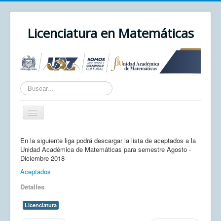
Licenciatura en Matemáticas
Texto
a
buscar...
Cambiar
navegación
Inicio
En la siguiente liga podrá descargar la lista de aceptados a la
Unidad Académica de Matemáticas para semestre Agosto -
Unidad Académica
Diciembre 2018
UAZ
Aceptados
Detalles
Cursos
Correo
Licenciatura