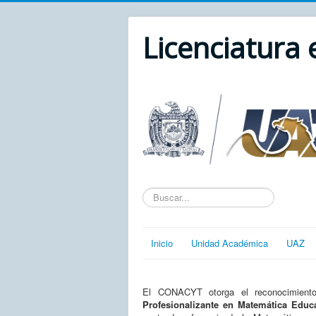
Licenciatura
Texto
a
buscar...
Inicio
Unidad Académica
UAZ
El CONACYT otorga el reconocimie
Profesionalizante en Matemática Educa