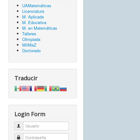
UAMatemáticas
Licenciatura
M. Aplicada
M. Educativa
M. en Matemáticas
Talleres
Olimpiada
MIIMaZ
Doctorado
Traducir
Login Form
Usuario
Contraseña