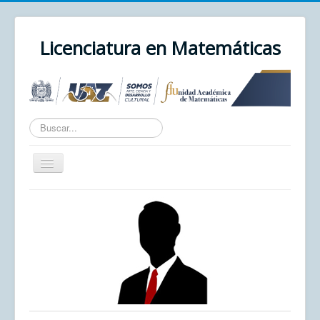
Licenciatura en Matemáticas
Texto
a
buscar...
Cambiar
navegación
Inicio
Unidad Académica
UAZ
Cursos
Correo