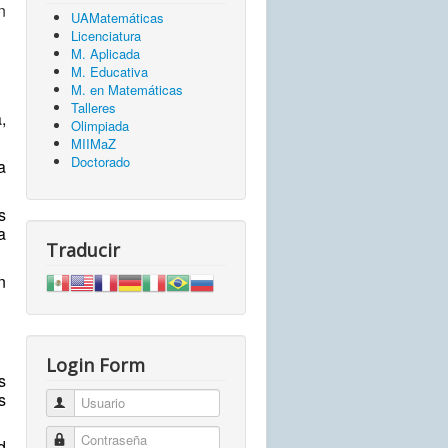
n
UAMatemáticas
Licenciatura
M. Aplicada
M. Educativa
M. en Matemáticas
Talleres
,
Olimpiada
MIIMaZ
Doctorado
a
s
a
Traducir
n
Login Form
s
s
Usuario
Contraseña
d