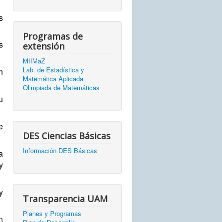
s
Programas de
s
extensión
MIIMaZ
Lab. de Estadística y
n
Matemática Aplicada
Olimpiada de Matemáticas
u
e
DES Ciencias Básicas
Información DES Básicas
a
y
y
Transparencia UAM
Planes y Programas
n