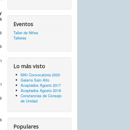
y
a
Eventos
s
Taller de Niños
Talleres
s
n
Lo más visto
MAI Convocatoria 2020
Galería Sain Alto
n
Aceptados Agosto 2017
Aceptados Agosto 2018
Constancias de Consejo
s
de Unidad
a
Populares