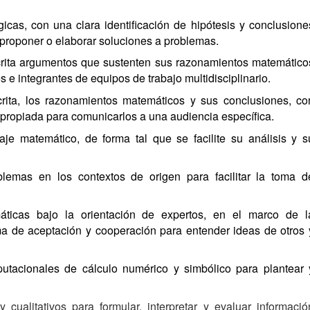
icas, con una clara identificación de hipótesis y conclusione
 proponer o elaborar soluciones a problemas.
crita argumentos que sustenten sus razonamientos matemático
e integrantes de equipos de trabajo multidisciplinario.
crita, los razonamientos matemáticos y sus conclusiones, co
 apropiada para comunicarlos a una audiencia específica.
je matemático, de forma tal que se facilite su análisis y s
oblemas en los contextos de origen para facilitar la toma d
máticas bajo la orientación de expertos, en el marco de l
ima de aceptación y cooperación para entender ideas de otros 
putacionales de cálculo numérico y simbólico para plantear 
 cualitativos para formular, interpretar y evaluar informació