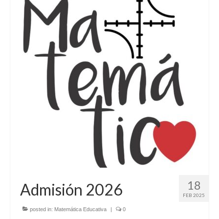
18
Admisión 2026
FEB 2025
posted in:
Matemática Educativa
|
0