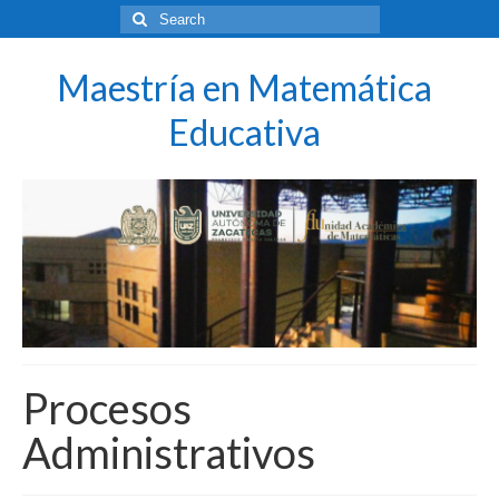
Search
for:
Maestría en Matemática
Educativa
Procesos
Administrativos