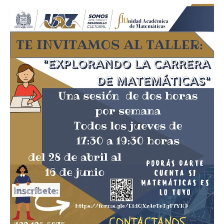
Biblioteca Virtual
Normatividad
Reglamentos
Informes Anuales
Planes de Desarrollo
Bolsa de Trabajo
Sistemas
SIIAF
Interno
Cursos
Licenciaturas