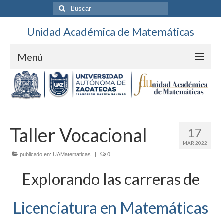
Buscar
por:
Unidad Académica de Matemáticas
Menú
Contacto
Directorio
Unidad
Taller Vocacional
17
MAR 2022
Personal
publicado en:
UAMatematicas
|
0
Ubicación
Explorando las carreras de
Calendario
Licenciatura en Matemáticas
DES Ciencias Básicas