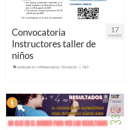
17
Convocatoria
JUN 2025
Instructores taller de
niños
publicado en:
UAMatematicas
,
Vinculación
|
0