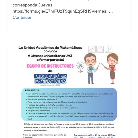
Maestrías
corresponda:Jueves:
https://forms.gle/E7mFUzT9qunEqSRH9Viernes: …
Capacitación Docente
Continuar
Ayuda