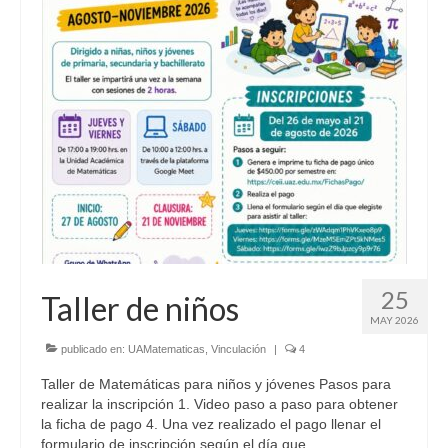
Biblioteca Virtual
Normatividad
Reglamentos
Informes Anuales
Planes de Desarrollo
Bolsa de Trabajo
Sistemas
25
SIIAF
Taller de niños
MAY 2026
Interno
publicado en:
UAMatematicas
,
Vinculación
|
4
Cursos
Taller de Matemáticas para niños y jóvenes Pasos para
realizar la inscripción 1. Video paso a paso para obtener
Licenciaturas
la ficha de pago 4. Una vez realizado el pago llenar el
formulario de inscripción según el día que