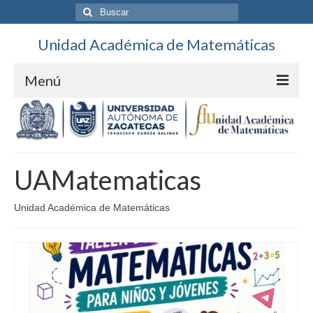
Buscar
por:
Unidad Académica de Matemáticas
Menú
Contacto
Directorio
UAMatematicas
Unidad
Personal
Unidad Académica de Matemáticas
Ubicación
Calendario
DES Ciencias Básicas