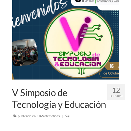
12
V Simposio de
OCT 2023
Tecnología y Educación
publicado en:
UAMatematicas
|
0