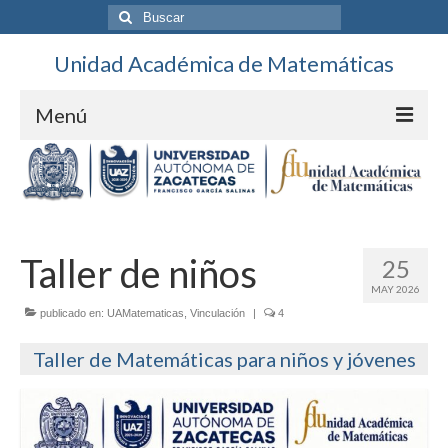
Buscar
por:
Unidad Académica de Matemáticas
Menú
Contacto
Directorio
Unidad
Taller de niños
25
MAY 2026
Personal
publicado en:
UAMatematicas
,
Vinculación
|
4
Ubicación
Taller de Matemáticas para niños y jóvenes
Calendario
DES Ciencias Básicas