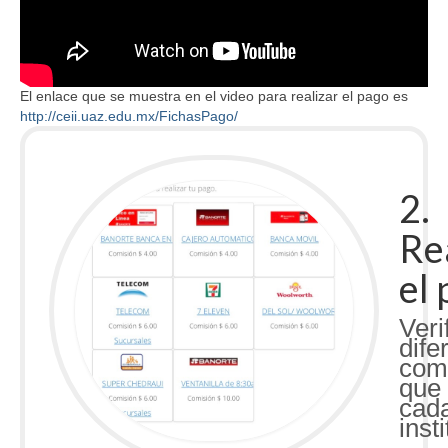
El enlace que se muestra en el video para realizar el pago es
http://ceii.uaz.edu.
mx/FichasPago/
2.
Re
el
Veri
dife
com
que
cad
inst