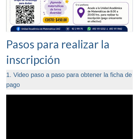
Maestrías
Capacitación Docente
Ayuda
Pasos para realizar la
inscripción
1. Video paso a paso para obtener la ficha de
pago