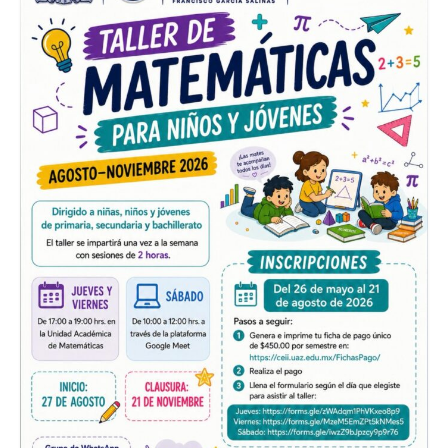
Biblioteca Virtual
Normatividad
Reglamentos
Informes Anuales
Planes de Desarrollo
Bolsa de Trabajo
Sistemas
SIIAF
Interno
Cursos
Licenciaturas