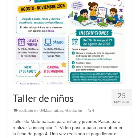
Biblioteca Virtual
Normatividad
Reglamentos
Informes Anuales
Planes de Desarrollo
Bolsa de Trabajo
Sistemas
SIIAF
25
Taller de niños
MAY 2026
Interno
publicado en:
UAMatematicas
,
Vinculación
|
4
Cursos
Taller de Matemáticas para niños y jóvenes Pasos para
realizar la inscripción 1. Video paso a paso para obtener
Licenciaturas
la ficha de pago 4. Una vez realizado el pago llenar el