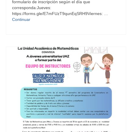
formulario de inscripción según el día que
Maestrías
corresponda:Jueves:
https://forms.gle/E7mFUzT9qunEqSRH9Viernes: …
Capacitación Docente
Continuar
Ayuda