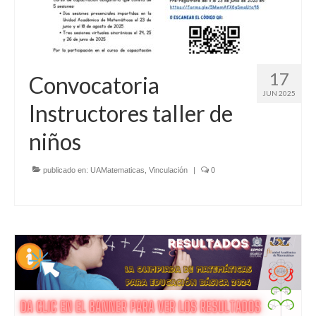
17
Convocatoria
JUN 2025
Instructores taller de
niños
publicado en:
UAMatematicas
,
Vinculación
|
0