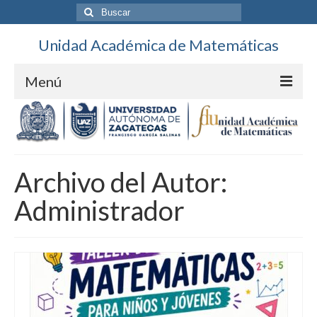
Buscar
por:
Unidad Académica de Matemáticas
Menú
Contacto
Directorio
Archivo del Autor:
Unidad
Administrador
Personal
Ubicación
Calendario
DES Ciencias Básicas