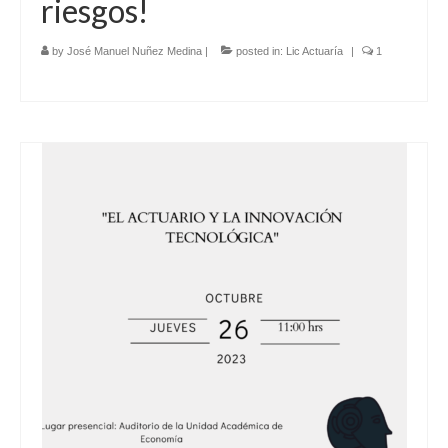
riesgos!
by
José Manuel Nuñez Medina
|
posted in:
Lic Actuaría
|
1