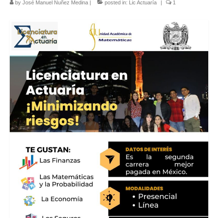
by
José Manuel Nuñez Medina
|
posted in:
Lic Actuaría
|
1