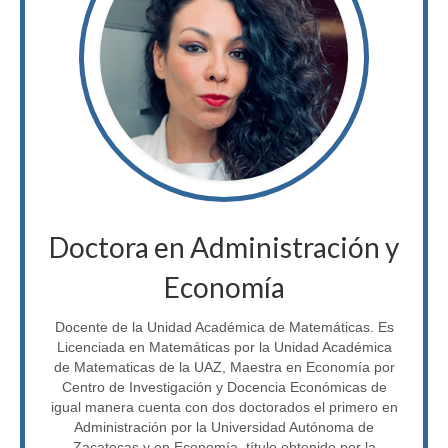
Biblioteca Virtual
Normatividad
Reglamentos
Informes Anuales
Planes de Desarrollo
Bolsa de Trabajo
Doctora en Administración y
Sistemas
Economía
SIIAF
Docente de la Unidad Académica de Matemáticas. Es
Interno
Licenciada en Matemáticas por la Unidad Académica
de Matematicas de la UAZ, Maestra en Economía por
Cursos
Centro de Investigación y Docencia Económicas de
igual manera cuenta con dos doctorados el primero en
Licenciaturas
Administración por la Universidad Autónoma de
Zacatecas y en Economía, título obtenido por la