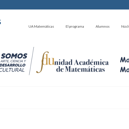
s
UA Matemáticas
El programa
Alumnos
Núcl