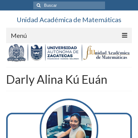
Buscar
por:
Unidad Académica de Matemáticas
Menú
Contacto
Directorio
Darly Alina Kú Euán
Unidad
Personal
Ubicación
Calendario
DES Ciencias Básicas