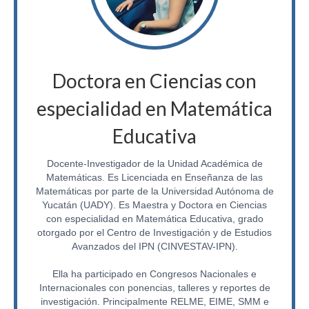
Biblioteca Virtual
Normatividad
Reglamentos
Doctora en Ciencias con
Informes Anuales
especialidad en Matemática
Planes de Desarrollo
Educativa
Bolsa de Trabajo
Docente-Investigador de la Unidad Académica de
Sistemas
Matemáticas. Es Licenciada en Enseñanza de las
Matemáticas por parte de la Universidad Autónoma de
SIIAF
Yucatán (UADY). Es Maestra y Doctora en Ciencias
con especialidad en Matemática Educativa, grado
Interno
otorgado por el Centro de Investigación y de Estudios
Avanzados del IPN (CINVESTAV-IPN).
Cursos
Ella ha participado en Congresos Nacionales e
Licenciaturas
Internacionales con ponencias, talleres y reportes de
investigación. Principalmente RELME, EIME, SMM e